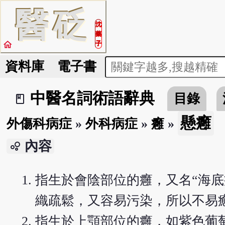
醫
砭
沈
藥
home
子
資料庫
電子書
中醫名詞術語辭典
目錄
book_2
懸癰
外傷科病症
»
外科病症
»
癰
»
內容
bubble_chart
指生於會陰部位的癰，又名“海
織疏鬆，又容易污染，所以不易
指生於上顎部位的癰，如紫色葡