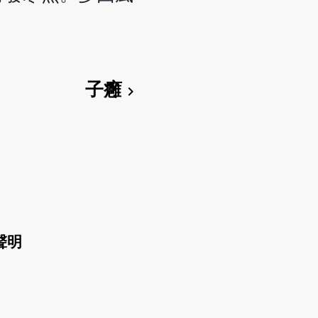
子癰
chevron_right
聲明