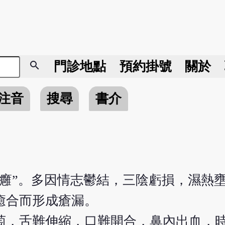
search
門診地點
預約掛號
關於
注音
搜尋
書介
底癰”。多因情志鬱結，三陰虧損，濕熱
癒合而形成瘡漏。
萄，舌難伸縮，口難開合，鼻內出血，