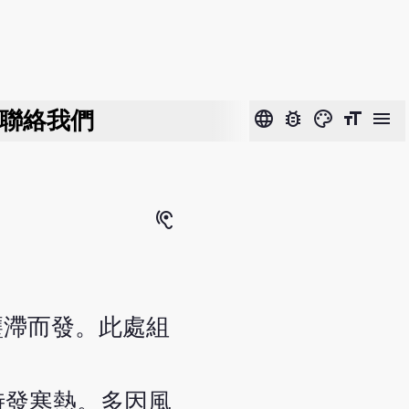
聯絡我們
language
bug_report
color_lens
format_size
menu
hearing
壅滯而發。此處組
時發寒熱。多因風