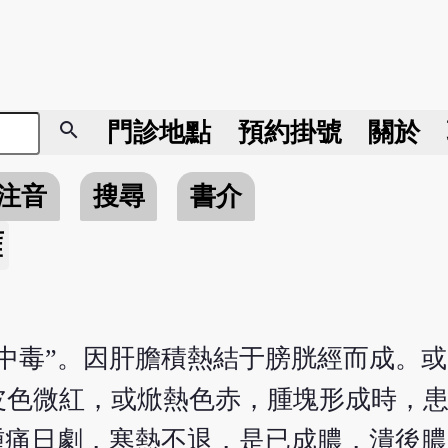
search
門診地點
預約掛號
關於
注音
搜尋
書介
癰
中毒”。因肝膽積熱結于膀胱經而成。
皮色微紅，或焮熱色赤，腫塊形成時，
腫痛日劇，寒熱不退，是已成膿，潰後