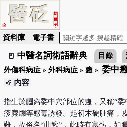
醫
砭
沈
藥
home
子
資料庫
電子書
中醫名詞術語辭典
目錄
book_2
委中
外傷科病症
»
外科病症
»
癰
»
內容
bubble_chart
指生於膕窩委中穴部位的癰，又稱“委
疹糜爛等感毒誘發。起初木硬腫痛，
難，故俗名“曲鰍”，此時有寒熱，如