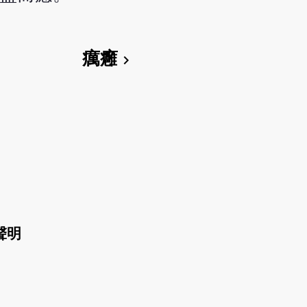
癘癰
chevron_right
聲明