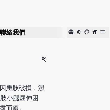
聯絡我們
language
bug_report
color_lens
format_size
menu
hearing
或因患肢破損，濕
患肢小腿屈伸困
膿盡而癒。