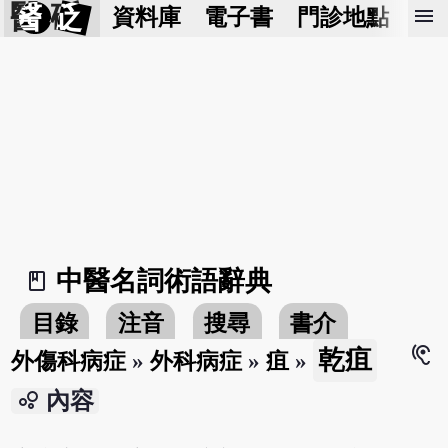
醫 砭
menu
資料庫
電子書
門診地點
預
中醫名詞術語辭典
book_2
目錄
注音
搜尋
書介
hearing
乾疽
外傷科病症
»
外科病症
»
疽
»
bubble_chart
內容