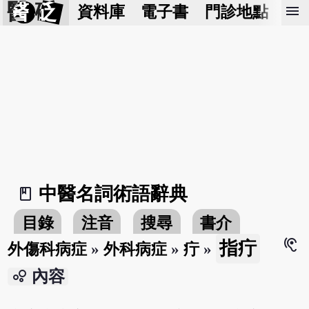
醫 砭
menu
資料庫
電子書
門診地點
預
中醫名詞術語辭典
book_2
目錄
注音
搜尋
書介
hearing
指疔
外傷科病症
»
外科病症
»
疔
»
bubble_chart
內容