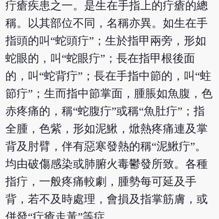
疔瘡疾患之一。是生在手指上的疔瘡的總
稱。以其部位不同，名稱亦異。如生在手
指頭的叫“蛇頭疔”；生於指甲兩旁，形如
蛇眼的，叫“蛇眼疔”；長在指甲根後面
的，叫“蛇背疔”；長在手指中節的，叫“蛀
節疔”；生而指中節掌面，腫脹如魚腹，色
赤疼痛的，稱“蛇腹疔”或稱“魚肚疔”；指
全腫，色紫，形如泥鰍，焮熱疼痛連及掌
背及肘臂，伴有惡寒發熱的稱“泥鰍疔”。
均由破傷感染或肺腑火毒鬱發所致。各種
指疔，一般疼痛較劇，腫勢每可延及手
背，若不及時處理，會損及指掌筋膚，或
併發“疔瘡走黃”等症。