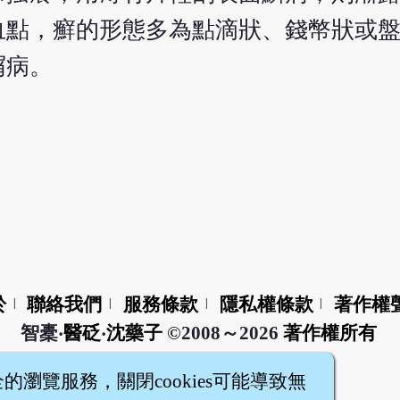
血點，癬的形態多為點滴狀、錢幣狀或
屑病。
於
聯絡我們
服務條款
隱私權條款
著作權
|
|
|
|
智橐‧
醫砭
‧
沈藥子
©2008～2026
著作權所有
全的瀏覽服務，關閉cookies可能導致無