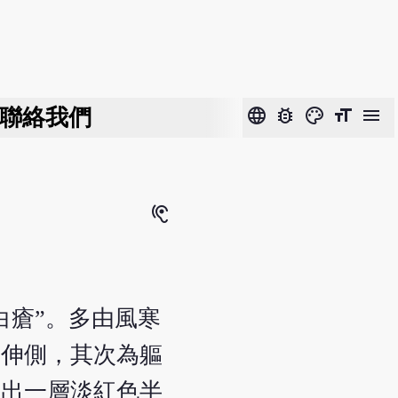
聯絡我們
language
bug_report
color_lens
format_size
menu
hearing
白瘡”。多由風寒
肢伸側，其次為軀
露出一層淡紅色半