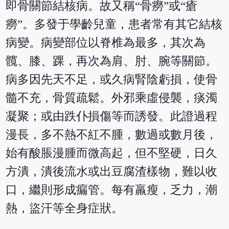
即骨關節結核病。故又稱“骨癆”或“瘡
癆”。多發于學齡兒童，患者常有其它結核
病變。病變部位以脊椎為最多，其次為
髖、膝、踝，再次為肩、肘、腕等關節。
病多因先天不足，或久病腎陰虧損，使骨
髓不充，骨質疏鬆。外邪乘虛侵襲，痰濁
凝聚；或由跌仆損傷等而誘發。此證過程
漫長，多不熱不紅不腫，數過或數月後，
始有酸脹漫腫而微高起，但不堅硬，日久
方潰，潰後流水或出豆腐渣樣物，難以收
口，繼則形成瘺管。每有羸瘦，乏力，潮
熱，盜汗等全身症狀。