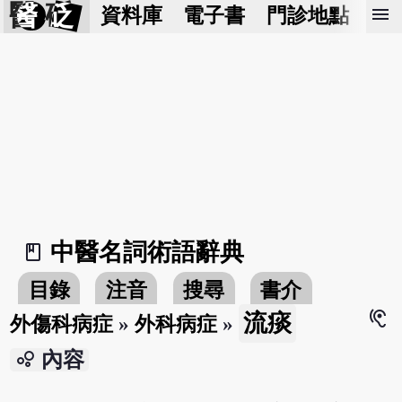
醫 砭
menu
資料庫
電子書
門診地點
預
中醫名詞術語辭典
book_2
目錄
注音
搜尋
書介
hearing
流痰
外傷科病症
»
外科病症
»
bubble_chart
內容