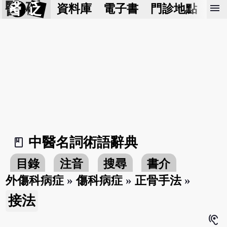
醫 砭
menu
資料庫
電子書
門診地點
預
中醫名詞術語辭典
book_2
目錄
注音
搜尋
書介
外傷科病症
»
傷科病症
»
正骨手法
»
接法
hearing