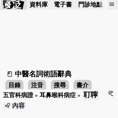
醫 砭
menu
資料庫
電子書
門診地點
預
中醫名詞術語辭典
book_2
目錄
注音
搜尋
書介
hearing
耵聹
五官科病證
»
耳鼻喉科病症
»
bubble_chart
內容