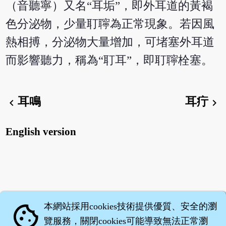
（音聽寧）又名“耳垢”，即外耳道的黃褐
色分泌物，少量耵聹為正常現象。若因風
熱相搏，分泌物大量增加，可堵塞外耳道
而影響聽力，稱為“耵耳”，即耵聹栓塞。
耳鳴
耳疔
chevron_left
chevron_right
English version
本網站採用cookies技術提供優質、安全的瀏
cookie
覽服務，關閉cookies可能導致無法正常瀏