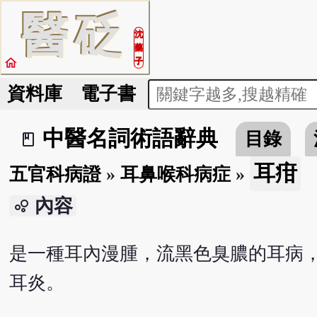
醫
砭
沈
藥
home
子
資料庫
電子書
中醫名詞術語辭典
目錄
book_2
耳疳
五官科病證
»
耳鼻喉科病症
»
內容
bubble_chart
是一種耳內漫腫，流黑色臭膿的耳病
耳炎。