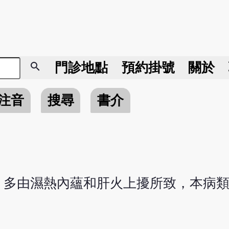
search
門診地點
預約掛號
關於
注音
搜尋
書介
，多由濕熱內蘊和肝火上擾所致，本病