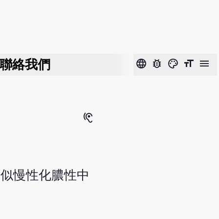
聯絡我們
language
bug_report
color_lens
format_size
menu
hearing
類似慢性化膿性中