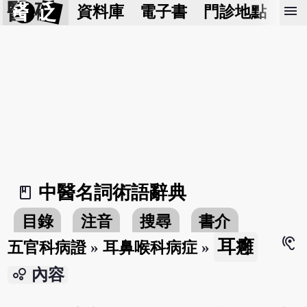
醫 砭
menu
資料庫
電子書
門診地點
預
中醫名詞術語辭典
book_2
目錄
注音
搜尋
書介
hearing
耳癰
五官科病證
»
耳鼻喉科病症
»
bubble_chart
內容