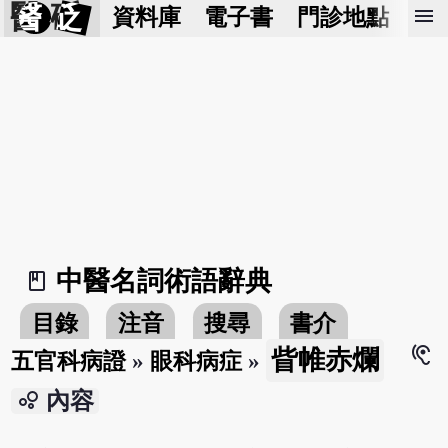
醫 砭
menu
資料庫
電子書
門診地點
預
中醫名詞術語辭典
book_2
目錄
注音
搜尋
書介
hearing
眥帷赤爛
五官科病證
»
眼科病症
»
bubble_chart
內容