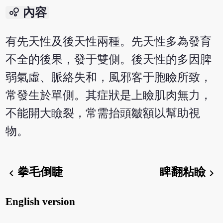
bubble_chart
內容
有先天性及後天性兩種。先天性多為發育
不全的後果，發于雙側。後天性的多因脾
弱氣虛、脈絡失和，風邪客于胞瞼所致，
常發生於單側。其症狀是上瞼肌肉無力，
不能開大瞼裂，常需抬頭皺額以幫助視
物。
拳毛倒睫
睥翻粘瞼
chevron_left
chevron_right
English version