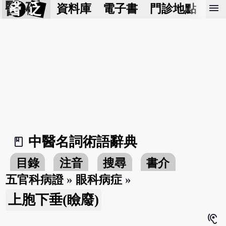
醫 砭
menu
資料庫
電子書
門診地點
預
中醫名詞術語辭典
book_2
目錄
注音
搜尋
書介
五官科病證
»
眼科病症
»
上胞下垂(瞼廢)
hearing