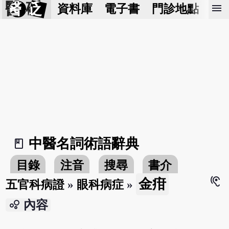
醫 砭
menu
資料庫
電子書
門診地點
預
中醫名詞術語辭典
book_2
目錄
注音
搜尋
書介
hearing
金疳
五官科病證
»
眼科病症
»
bubble_chart
內容