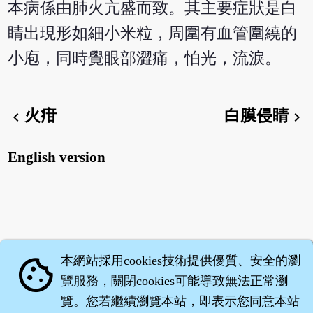
本病係由肺火亢盛而致。其主要症狀是白
睛出現形如細小米粒，周圍有血管圍繞的
小庖，同時覺眼部澀痛，怕光，流淚。
火疳
白膜侵睛
chevron_left
chevron_right
English version
本網站採用cookies技術提供優質、安全的瀏
cookie
覽服務，關閉cookies可能導致無法正常瀏
覽。您若繼續瀏覽本站，即表示您同意本站