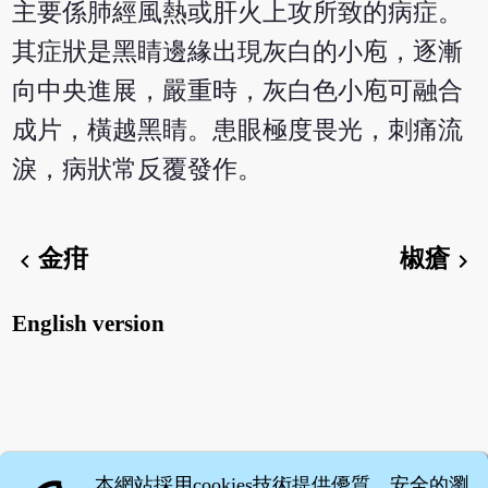
主要係肺經風熱或肝火上攻所致的病症。
其症狀是黑睛邊緣出現灰白的小庖，逐漸
向中央進展，嚴重時，灰白色小庖可融合
成片，橫越黑睛。患眼極度畏光，刺痛流
淚，病狀常反覆發作。
金疳
椒瘡
chevron_left
chevron_right
English version
本網站採用cookies技術提供優質、安全的瀏