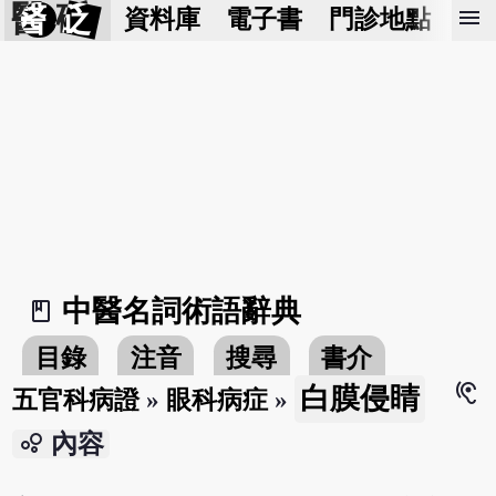
醫 砭
menu
資料庫
電子書
門診地點
預
中醫名詞術語辭典
book_2
目錄
注音
搜尋
書介
hearing
白膜侵睛
五官科病證
»
眼科病症
»
bubble_chart
內容