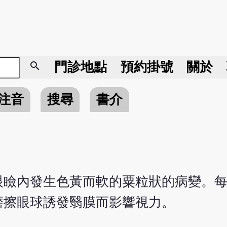
search
門診地點
預約掛號
關於
注音
搜尋
書介
眼瞼內發生色黃而軟的粟粒狀的病變。
磨擦眼球誘發翳膜而影響視力。