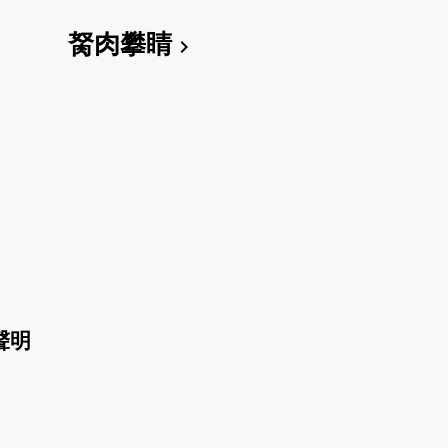
胬肉攀睛
chevron_right
聲明