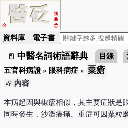
醫
砭
沈
藥
home
子
資料庫
電子書
中醫名詞術語辭典
目錄
book_2
粟瘡
五官科病證
»
眼科病症
»
內容
bubble_chart
本病起因與椒瘡相似，其主要症狀是
同時發生，沙澀癢痛。重症可因粟粒