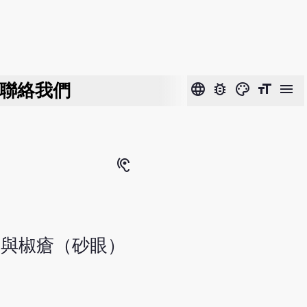
聯絡我們
language
bug_report
color_lens
format_size
menu
hearing
每與椒瘡（砂眼）