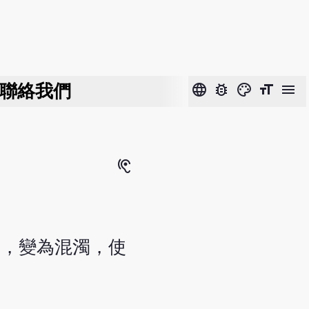
聯絡我們
language
bug_report
color_lens
format_size
menu
hearing
度，變為混濁，使