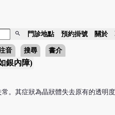
search
門診地點
預約掛號
關於
注音
搜尋
書介
如銀內障)
失常。其症狀為晶狀體失去原有的透明