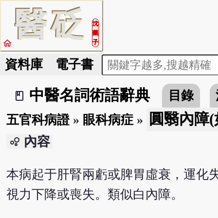
醫
砭
沈
藥
home
子
資料庫
電子書
中醫名詞術語辭典
目錄
book_2
圓翳內障(
五官科病證
»
眼科病症
»
內容
bubble_chart
本病起于肝腎兩虧或脾胃虛衰，運化
視力下降或喪失。類似白內障。