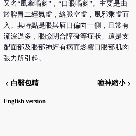
又名“風牽喎斜”，“口眼喎斜”。主要是由
於脾胃二經氣虛，絡脈空虛，風邪乘虛而
入。其特點是眼與唇口偏向一側，且常有
流淚過多，眼瞼閉合障礙等症狀。這是支
配面部及眼部神經有病而影響口眼部肌肉
張力所引起。
白翳包睛
瞳神縮小
chevron_left
chevron_right
English version