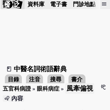
醫 砭
menu
資料庫
電子書
門診地點
預
中醫名詞術語辭典
book_2
目錄
注音
搜尋
書介
hearing
風牽偏視
五官科病證
»
眼科病症
»
bubble_chart
內容