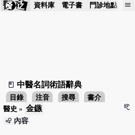
醫 砭
menu
資料庫
電子書
門診地點
預
中醫名詞術語辭典
book_2
目錄
注音
搜尋
書介
hearing
金鏃
醫史
»
bubble_chart
內容