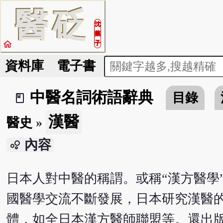
醫
砭
沈
藥
home
子
資料庫
電子書
中醫名詞術語辭典
目錄
book_2
漢醫
醫史
»
內容
bubble_chart
日本人對中醫的稱謂。或稱“漢方醫學
國醫學交流不斷發展，日本研究漢醫
體，如全日本漢方醫師聯盟等。還出