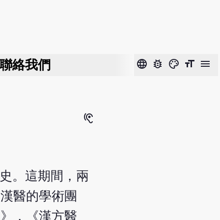
聯絡我們
language
bug_report
color_lens
format_size
menu
hearing
歷史。這期間，兩
究漢醫的學術團
床》，《漢方醫