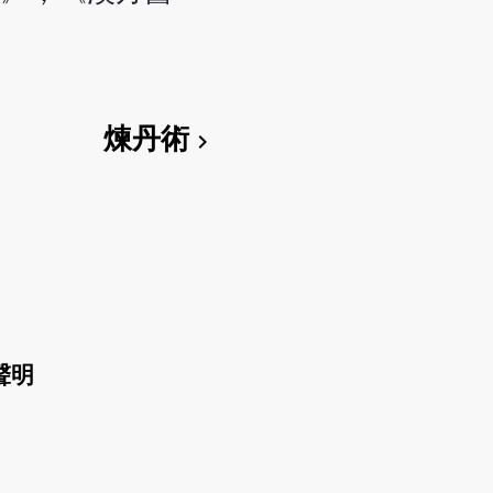
煉丹術
chevron_right
聲明