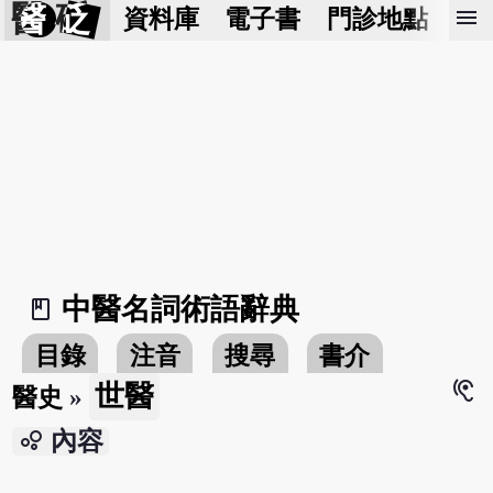
醫 砭
menu
資料庫
電子書
門診地點
預
中醫名詞術語辭典
book_2
目錄
注音
搜尋
書介
hearing
世醫
醫史
»
bubble_chart
內容