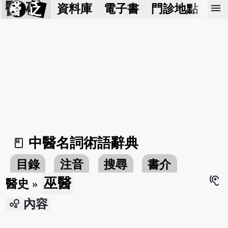
醫 砭
menu
資料庫
電子書
門診地點
預
中醫名詞術語辭典
book_2
目錄
注音
搜尋
書介
hearing
巫醫
醫史
»
bubble_chart
內容