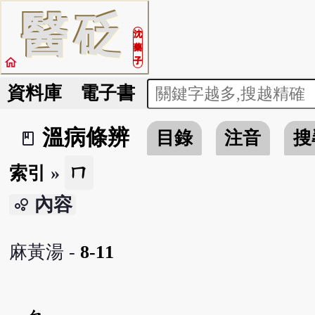
醫
砭
沈
藥
home
子
資料庫
電子書
溫病條辨
目錄
注音
搜
book_2
ㄇ
索引
»
內容
bubble_chart
麻黃湯 -
8-11