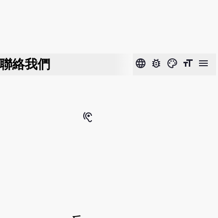
聯絡我們
language
bug_report
color_lens
format_size
menu
hearing