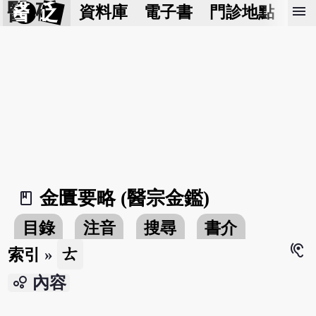
醫 砭
menu
資料庫
電子書
門診地點
預
金匱要略 (醫宗金鑑)
book_2
目錄
注音
搜尋
書介
hearing
ㄊ
索引
»
bubble_chart
內容