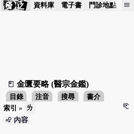
醫 砭
menu
資料庫
電子書
門診地點
預
金匱要略 (醫宗金鑑)
book_2
目錄
注音
搜尋
書介
hearing
ㄌ
索引
»
bubble_chart
內容