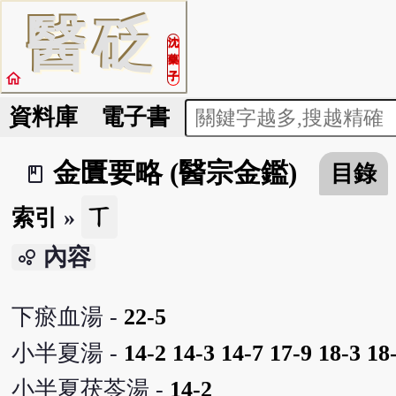
醫
砭
沈
藥
home
子
資料庫
電子書
金匱要略 (醫宗金鑑)
目錄
book_2
ㄒ
索引
»
內容
bubble_chart
下瘀血湯 -
22-5
小半夏湯 -
14-2
14-3
14-7
17-9
18-3
18
小半夏茯苓湯 -
14-2