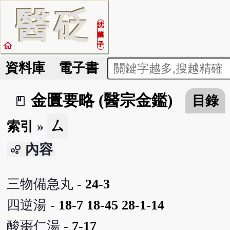
醫
砭
沈
藥
home
子
資料庫
電子書
金匱要略 (醫宗金鑑)
目錄
book_2
ㄙ
索引
»
內容
bubble_chart
三物備急丸 -
24-3
四逆湯 -
18-7
18-45
28-1-14
酸棗仁湯 -
7-17