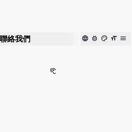
聯絡我們
language
bug_report
color_lens
format_size
menu
hearing