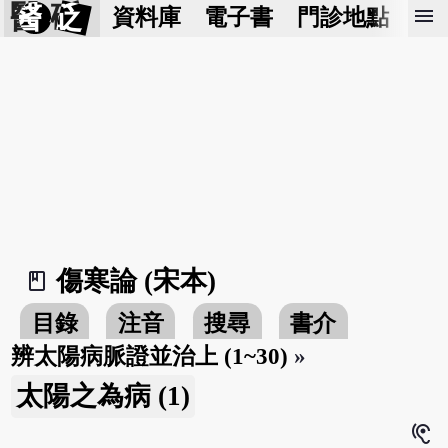
醫 砭
menu
資料庫
電子書
門診地點
預
傷寒論 (宋本)
book_2
目錄
注音
搜尋
書介
辨太陽病脈證並治上 (1~30)
»
太陽之為病 (1)
hearing