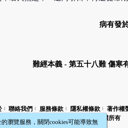
病有發於
難經本義 - 第五十八難 傷寒
於
聯絡我們
服務條款
隱私權條款
著作權
|
|
|
|
智橐‧
醫砭
‧
沈藥子
©2008～2026
著作權所有
全的瀏覽服務，關閉cookies可能導致無