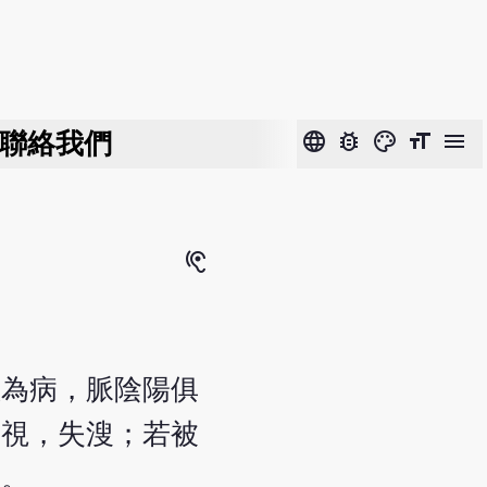
聯絡我們
language
bug_report
color_lens
format_size
menu
hearing
溫為病，脈陰陽俱
直視，失溲；若被
期。