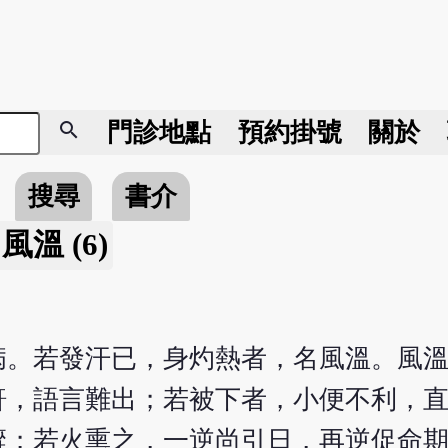
search
門診地點
預約掛號
關於
搜尋
書介
溫 (6)
病。若發汗已，身灼熱者，名風溫。風
鼾，語言難出；若被下者，小便不利，
瘲；若火熏之，一逆尚引日，再逆促命