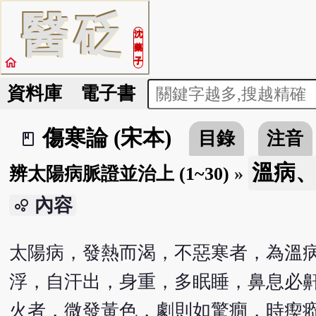
醫
砭
沈
藥
home
子
資料庫
電子書
傷寒論 (宋本)
目錄
注音
book_2
溫病、風
辨太陽病脈證並治上 (1~30)
»
內容
bubble_chart
太陽病，發熱而渴，不惡寒者，為溫
浮，自汗出，身重，多眠睡，鼻息必
火者，微發黃色，劇則如驚癇，時瘈