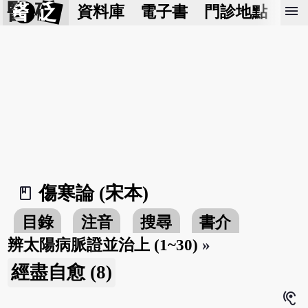
醫 砭
menu
資料庫
電子書
門診地點
預
傷寒論 (宋本)
book_2
目錄
注音
搜尋
書介
辨太陽病脈證並治上 (1~30)
»
經盡自愈 (8)
hearing