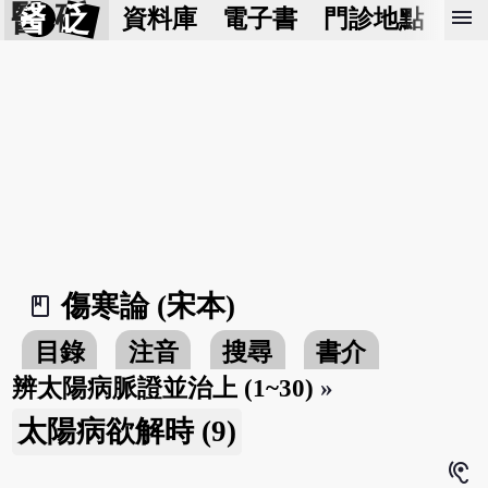
醫 砭
menu
資料庫
電子書
門診地點
預
傷寒論 (宋本)
book_2
目錄
注音
搜尋
書介
辨太陽病脈證並治上 (1~30)
»
太陽病欲解時 (9)
hearing