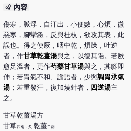
bubble_chart
內容
傷寒，脈浮，自汗出，小便數，心煩，微
惡寒，腳攣急，反與桂枝，欲攻其表，此
誤也。得之便厥，咽中乾，煩躁，吐逆
者，作
甘草乾薑湯
與之，以復其陽。若厥
愈足溫者，更作
芍藥甘草湯
與之，其腳即
伸；若胃氣不和、譫語者，少與
調胃承氣
湯
；若重發汗，復加燒針者，
四逆湯
主
之。
甘草乾薑湯方
甘草
乾薑
四兩，炙
二兩