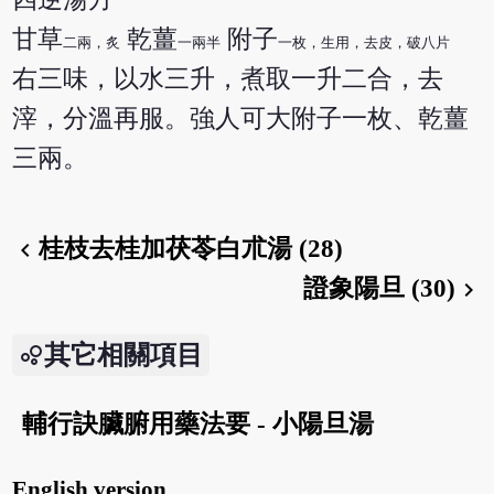
甘草
乾薑
附子
二兩，炙
一兩半
一枚，生用，去皮，破八片
右三味，以水三升，煮取一升二合，去
滓，分溫再服。強人可大附子一枚、乾薑
三兩。
桂枝去桂加茯苓白朮湯 (28)
chevron_left
證象陽旦 (30)
chevron_right
其它相關項目
輔行訣臟腑用藥法要 - 小陽旦湯
English version