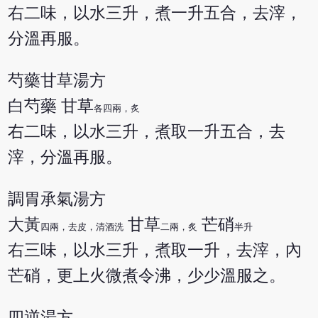
右二味，以水三升，煮一升五合，去滓，
分溫再服。
芍藥甘草湯方
白芍藥 甘草
各四兩，炙
右二味，以水三升，煮取一升五合，去
滓，分溫再服。
調胃承氣湯方
大黃
甘草
芒硝
四兩，去皮，清酒洗
二兩，炙
半升
右三味，以水三升，煮取一升，去滓，內
芒硝，更上火微煮令沸，少少溫服之。
四逆湯方