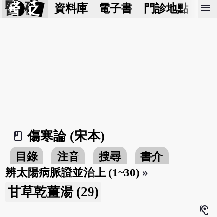
醫 砭
menu
資料庫
電子書
門診地點
預
傷寒論 (宋本)
book_2
目錄
注音
搜尋
書介
辨太陽病脈證並治上 (1~30)
»
甘草乾薑湯 (29)
hearing