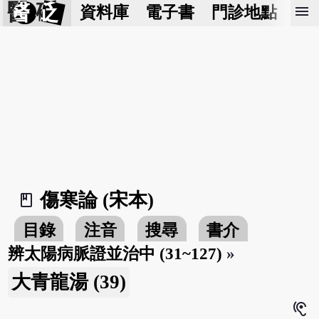
醫 砭
menu
資料庫
電子書
門診地點
預
傷寒論 (宋本)
book_2
目錄
注音
搜尋
書介
辨太陽病脈證並治中 (31~127)
»
大青龍湯 (39)
hearing