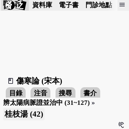
醫 砭
menu
資料庫
電子書
門診地點
預
傷寒論 (宋本)
book_2
目錄
注音
搜尋
書介
辨太陽病脈證並治中 (31~127)
»
桂枝湯 (42)
hearing