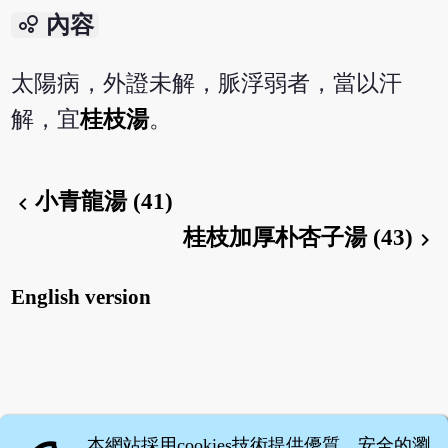
bubble_chart
內容
太陽病，外證未解，脈浮弱者，當以汗
解，宜
桂枝湯
。
小青龍湯 (41)
chevron_left
桂枝加厚朴杏子湯 (43)
chevron_right
English version
本網站採用cookies技術提供優質、安全的瀏