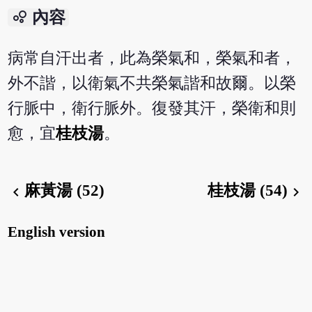
bubble_chart
內容
病常自汗出者，此為榮氣和，榮氣和者，
外不諧，以衛氣不共榮氣諧和故爾。以榮
行脈中，衛行脈外。復發其汗，榮衛和則
愈，宜
桂枝湯
。
麻黃湯 (52)
桂枝湯 (54)
chevron_left
chevron_right
English version