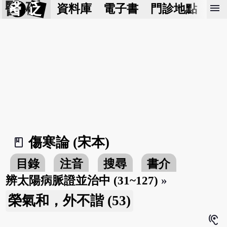
醫 砭
menu
資料庫
電子書
門診地點
預
傷寒論 (宋本)
book_2
目錄
注音
搜尋
書介
辨太陽病脈證並治中 (31~127)
»
榮氣和，外不諧 (53)
hearing