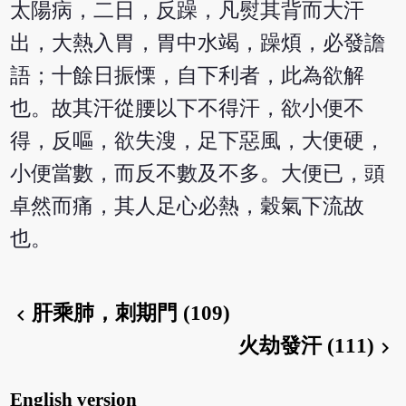
太陽病，二日，反躁，凡熨其背而大汗
出，大熱入胃，胃中水竭，躁煩，必發譫
語；十餘日振慄，自下利者，此為欲解
也。故其汗從腰以下不得汗，欲小便不
得，反嘔，欲失溲，足下惡風，大便硬，
小便當數，而反不數及不多。大便已，頭
卓然而痛，其人足心必熱，穀氣下流故
也。
肝乘肺，刺期門 (109)
chevron_left
火劫發汗 (111)
chevron_right
English version