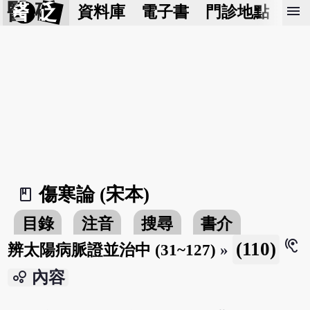
醫 砭
menu
資料庫
電子書
門診地點
預
傷寒論 (宋本)
book_2
目錄
注音
搜尋
書介
hearing
(110)
辨太陽病脈證並治中 (31~127)
»
bubble_chart
內容