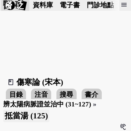
醫 砭
menu
資料庫
電子書
門診地點
預
傷寒論 (宋本)
book_2
目錄
注音
搜尋
書介
辨太陽病脈證並治中 (31~127)
»
抵當湯 (125)
hearing