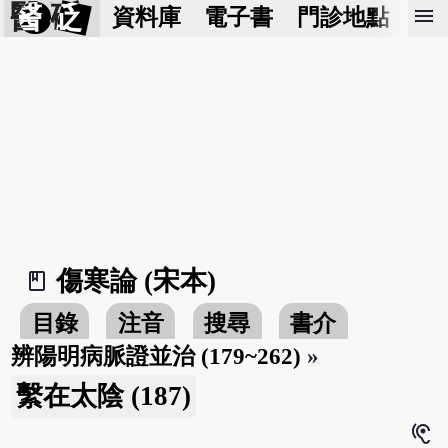
醫 砭
menu
資料庫
電子書
門診地點
預
傷寒論 (宋本)
book_2
目錄
注音
搜尋
書介
辨陽明病脈證並治 (179~262)
»
繫在太陰 (187)
hearing