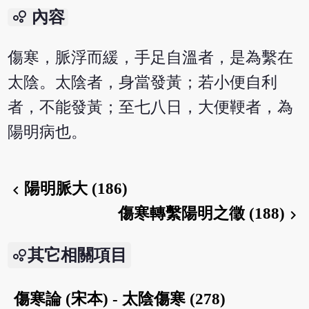
bubble_chart
內容
傷寒，脈浮而緩，手足自溫者，是為繫在
太陰。太陰者，身當發黃；若小便自利
者，不能發黃；至七八日，大便鞕者，為
陽明病也。
陽明脈大 (186)
chevron_left
傷寒轉繫陽明之徵 (188)
chevron_right
其它相關項目
傷寒論 (宋本) - 太陰傷寒 (278)