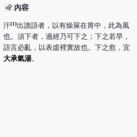
bubble_chart
內容
(1)
汗
出譫語者，以有燥屎在胃中，此為風
也。須下者，過經乃可下之；下之若早，
語言必亂，以表虛裡實故也。下之愈，宜
大承氣湯
。