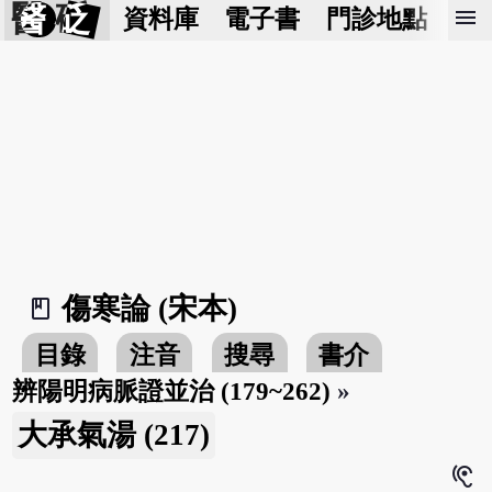
醫 砭
menu
資料庫
電子書
門診地點
預
傷寒論 (宋本)
book_2
目錄
注音
搜尋
書介
辨陽明病脈證並治 (179~262)
»
大承氣湯 (217)
hearing