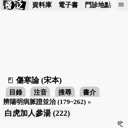
醫 砭
menu
資料庫
電子書
門診地點
預
傷寒論 (宋本)
book_2
目錄
注音
搜尋
書介
辨陽明病脈證並治 (179~262)
»
白虎加人參湯 (222)
hearing