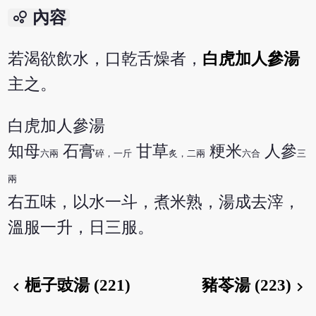
bubble_chart
內容
若渴欲飲水，口乾舌燥者，
白虎加人參湯
主之。
白虎加人參湯
知母
石膏
甘草
粳米
人參
六兩
碎，一斤
炙，二兩
六合
三
兩
右五味，以水一斗，煮米熟，湯成去滓，
溫服一升，日三服。
梔子豉湯 (221)
豬苓湯 (223)
chevron_left
chevron_right