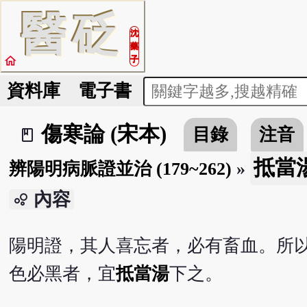
醫
砭
沈
藥
home
子
資料庫
電子書
傷寒論 (宋本)
目錄
注音
book_2
抵當湯 
辨陽明病脈證並治 (179~262)
»
內容
bubble_chart
陽明證，其人喜忘者，必有畜血。所
色必黑者，宜
抵當湯
下之。