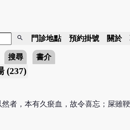
search
門診地點
預約掛號
關於
搜尋
書介
(237)
以然者，本有久瘀血，故令喜忘；屎雖