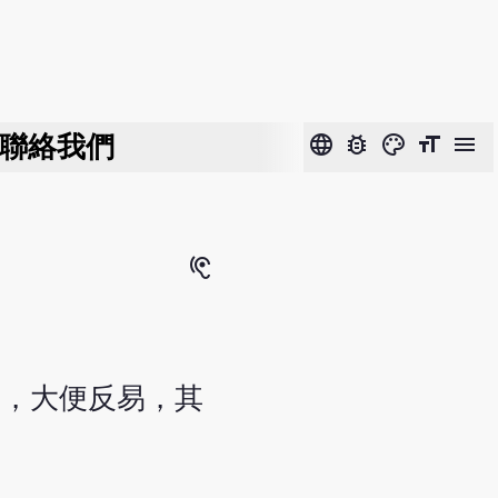
聯絡我們
language
bug_report
color_lens
format_size
menu
hearing
鞕，大便反易，其