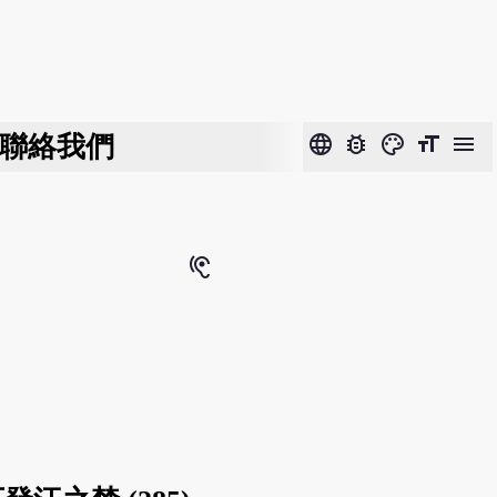
聯絡我們
language
bug_report
color_lens
format_size
menu
hearing