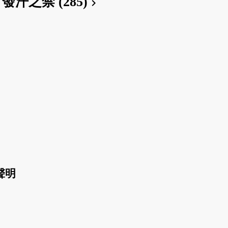
發汗之禁 (285)
chevron_right
聲明