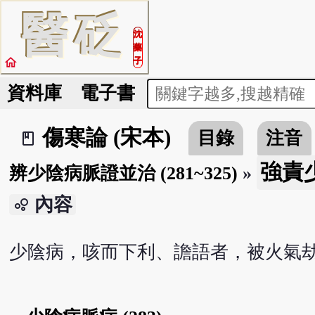
醫
砭
沈
藥
home
子
資料庫
電子書
傷寒論 (宋本)
目錄
注音
book_2
強責少
辨少陰病脈證並治 (281~325)
»
內容
bubble_chart
少陰病，咳而下利、譫語者，被火氣