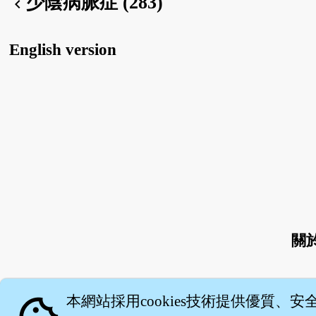
少陰病脈症 (283)
chevron_left
English version
關
本網站採用cookies技術提供優質、安