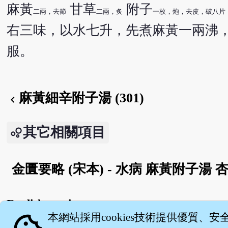
麻黃
甘草
附子
二兩，去節
二兩，炙
一枚，炮，去皮，破八片
右三味，以水七升，先煮麻黃一兩沸
服。
麻黃細辛附子湯 (301)
chevron_left
其它相關項目
金匱要略 (宋本) - 水病 麻黃附子湯 
English version
本網站採用cookies技術提供優質、安