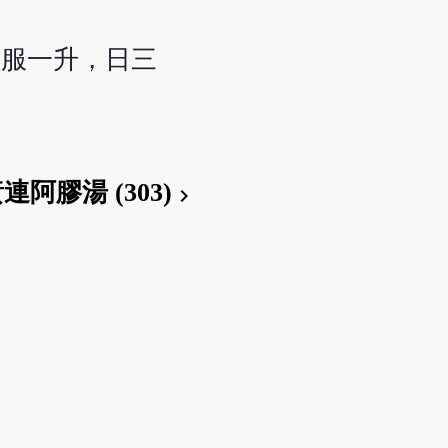
溫服一升，日三
連阿膠湯 (303)
chevron_right