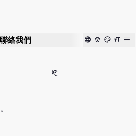
聯絡我們
language
bug_report
color_lens
format_size
menu
hearing
也。