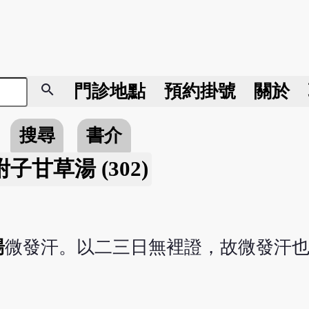
search
門診地點
預約掛號
關於
搜尋
書介
子甘草湯 (302)
湯
微發汗。以二三日無裡證，故微發汗