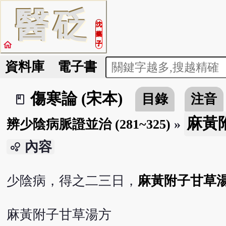
醫
砭
沈
藥
home
子
資料庫
電子書
傷寒論 (宋本)
目錄
注音
book_2
麻黃附
辨少陰病脈證並治 (281~325)
»
內容
bubble_chart
少陰病，得之二三日，
麻黃附子甘草
麻黃附子甘草湯方