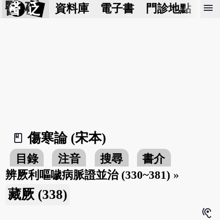
醫 砭
menu
資料庫
電子書
門診地點
預
傷寒論 (宋本)
book_2
目錄
注音
搜尋
書介
辨厥利嘔噦病脈證並治 (330~381)
»
藏厥 (338)
hearing