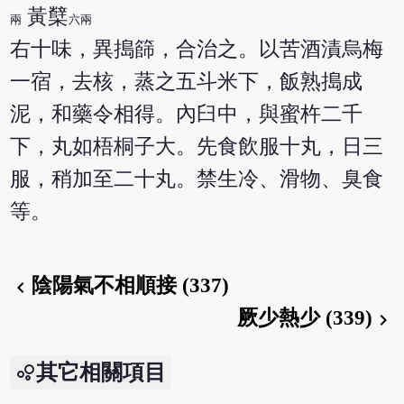
黃櫱
兩
六兩
右十味，異搗篩，合治之。以苦酒漬烏梅
一宿，去核，蒸之五斗米下，飯熟搗成
泥，和藥令相得。內臼中，與蜜杵二千
下，丸如梧桐子大。先食飲服十丸，日三
服，稍加至二十丸。禁生冷、滑物、臭食
等。
陰陽氣不相順接 (337)
chevron_left
厥少熱少 (339)
chevron_right
其它相關項目