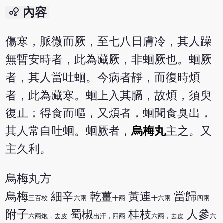
bubble_chart
內容
傷寒，脈微而厥，至七八日膚冷，其人躁
無暫安時者，此為藏厥，非蛔厥也。蛔厥
者，其人當吐蛔。今病者靜，而復時煩
者，此為藏寒。蛔上入其膈，故煩，須臾
復止；得食而嘔，又煩者，蛔聞食臭出，
其人常自吐蛔。蛔厥者，
烏梅丸
主之。又
主久利。
烏梅丸方
烏梅
細辛
乾薑
黃連
當歸
三百枚
六兩
十兩
十六兩
四兩
附子
蜀椒
桂枝
人參
六兩炮，去皮
出汗，四兩
六兩，去皮
六