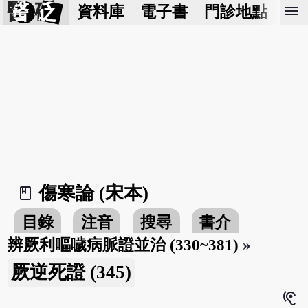
醫 砭
menu
資料庫
電子書
門診地點
預
傷寒論 (宋本)
book_2
目錄
注音
搜尋
書介
辨厥利嘔噦病脈證並治 (330~381)
»
厥逆死證 (345)
hearing