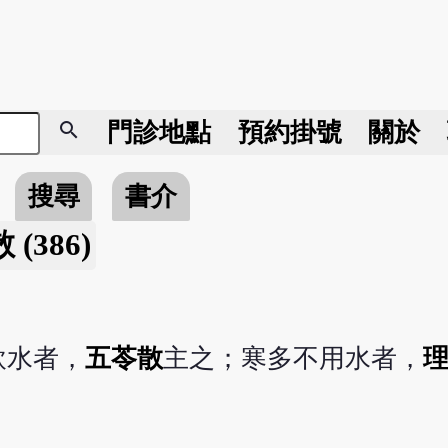
search
門診地點
預約掛號
關於
搜尋
書介
(386)
飲水者，
五苓散
主之；寒多不用水者，