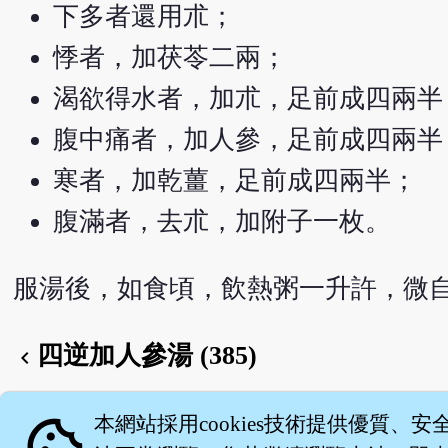
下多者還用朮；
悸者，加茯苓二兩；
渴欲得水者，加朮，足前成四兩半
腹中痛者，加人參，足前成四兩半
寒者，加乾薑，足前成四兩半；
腹滿者，去朮，加附子一枚。
服湯後，如食頃，飲熱粥一升許，微
四逆加人參湯 (385)
chevron_left
English version
cookie
本網站採用cookies技術提供優質、安