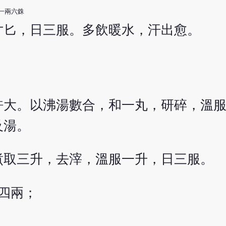
一兩六銖
寸匕，日三服。多飲暖水，汗出愈。
許大。以沸湯數合，和一丸，研碎，溫
及湯。
煮取三升，去滓，溫服一升，日三服。
四兩；