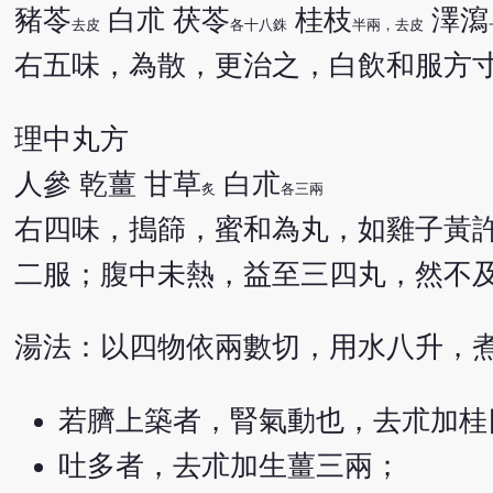
豬苓
白朮 茯苓
桂枝
澤瀉
去皮
各十八銖
半兩，去皮
右五味，為散，更治之，白飲和服方
理中丸方
人參 乾薑 甘草
白朮
炙
各三兩
右四味，搗篩，蜜和為丸，如雞子黃
二服；腹中未熱，益至三四丸，然不
湯法：以四物依兩數切，用水八升，
若臍上築者，腎氣動也，去朮加桂
吐多者，去朮加生薑三兩；