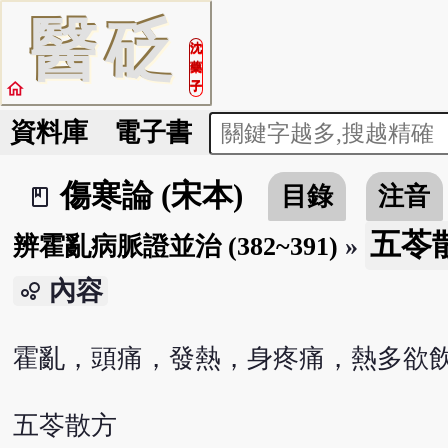
醫
砭
沈
藥
home
子
資料庫
電子書
傷寒論 (宋本)
目錄
注音
book_2
五苓散 
辨霍亂病脈證並治 (382~391)
»
內容
bubble_chart
霍亂，頭痛，發熱，身疼痛，熱多欲
五苓散方