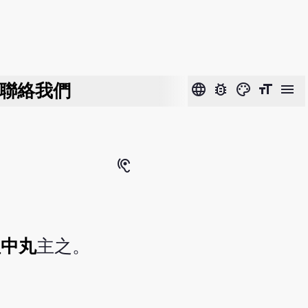
聯絡我們
language
bug_report
color_lens
format_size
menu
hearing
理中丸
主之。