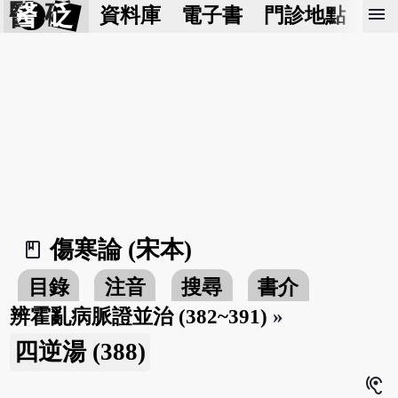
醫 砭
menu
資料庫
電子書
門診地點
預
傷寒論 (宋本)
book_2
目錄
注音
搜尋
書介
辨霍亂病脈證並治 (382~391)
»
四逆湯 (388)
hearing