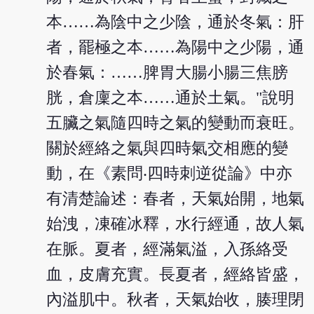
本……為陰中之少陰，通於冬氣：肝
者，罷極之本……為陽中之少陽，通
於春氣：……脾胃大腸小腸三焦膀
胱，倉廩之本……通於土氣。"說明
五臟之氣隨四時之氣的變動而衰旺。
關於經絡之氣與四時氣交相應的變
動，在《素問‧四時刺逆從論》中亦
有清楚論述：春者，天氣始開，地氣
始洩，凍確冰釋，水行經通，故人氣
在脈。夏者，經滿氣溢，入孫絡受
血，皮膚充實。長夏者，經絡皆盛，
內溢肌中。秋者，天氣始收，腠理閉