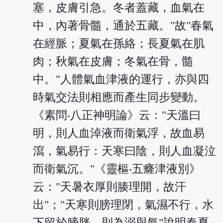
塞，皮膚引急。冬者蓋藏，血氣在
中，內著骨髓，通於五藏。"故"春氣
在經脈；夏氣在孫絡；長夏氣在肌
肉；秋氣在皮膚；冬氣在骨，髓
中。"人體氣血津液的運行，亦與四
時氣交法則相應而產生同步變動。
《素問‧八正神明論》云："天溫曰
明，則人血淖液而衛氣浮，故血易
瀉，氣易行：天寒曰陰，則人血凝泣
而衛氣沉。"《靈樞‧五癃津液別》
云："天暑衣厚則腠理開，故汗
出"；"天寒則膀理閉，氣濕不行，水
下留於膀胱，則為溺與氣"說明春夏