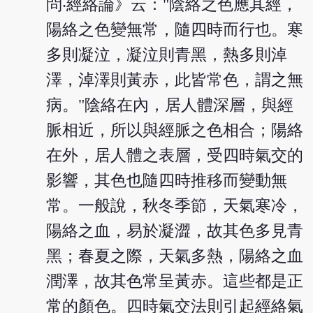
問‧經絡論》云："陰絡之色應其經，
陽絡之色變無常，隨四時而行也。寒
多則凝泣，凝泣則青黑，熱多則淖
澤，淖澤則黃赤，此皆常色，謂之無
病。"陰絡在內，居人體深層，與經
脈相近，所以與經脈之色相合；陽絡
在外，居人體之表層，受四時氣交的
影響，其色也隨四時推移而變動無
常。一般說，秋冬季節，天氣寒冷，
陽絡之血，易於凝澀，故其色多見青
黑；春夏之際，天氣多熱，陽絡之血
潤澤，故其色常呈黃赤。這些都是正
常的顏色。四時氣交法則引起經絡氣