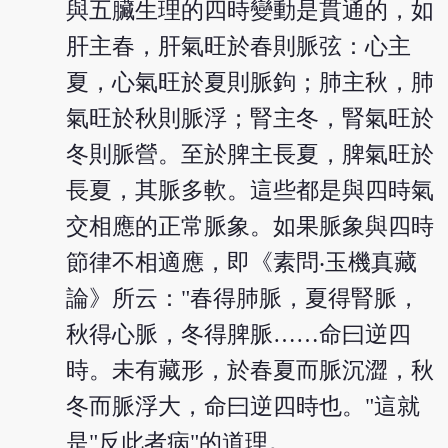
與五臟生理的四時變動是貫通的，如
肝主春，肝氣旺於春則脈弦：心主
夏，心氣旺於夏則脈鉤；肺主秋，肺
氣旺於秋則脈浮；腎主冬，腎氣旺於
冬則脈營。至於脾主長夏，脾氣旺於
長夏，其脈多軟。這些都是與四時氣
交相應的正常脈象。如果脈象與四時
節律不相適應，即《素問‧玉機真藏
論》所云："春得肺脈，夏得腎脈，
秋得心脈，冬得脾脈……命曰逆四
時。未有藏形，於春夏而脈沉澀，秋
冬而脈浮大，命曰逆四時也。"這就
是"反此者病"的道理。