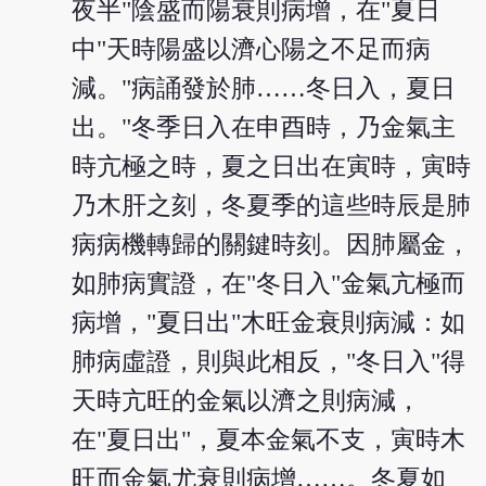
夜半"陰盛而陽衰則病增，在"夏日
中"天時陽盛以濟心陽之不足而病
減。"病誦發於肺……冬日入，夏日
出。"冬季日入在申酉時，乃金氣主
時亢極之時，夏之日出在寅時，寅時
乃木肝之刻，冬夏季的這些時辰是肺
病病機轉歸的關鍵時刻。因肺屬金，
如肺病實證，在"冬日入"金氣亢極而
病增，"夏日出"木旺金衰則病減：如
肺病虛證，則與此相反，"冬日入"得
天時亢旺的金氣以濟之則病減，
在"夏日出"，夏本金氣不支，寅時木
旺而金氣尤衰則病增……。冬夏如