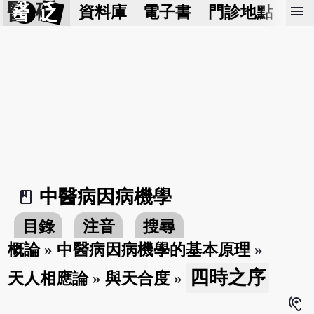
醫 砭
menu
資料庫
電子書
門診地點
預
中醫病因病機學
book_2
目錄
注音
搜尋
概論
»
中醫病因病機學的基本原理
»
四時之序
天人相應論
»
與天合度
»
hearing