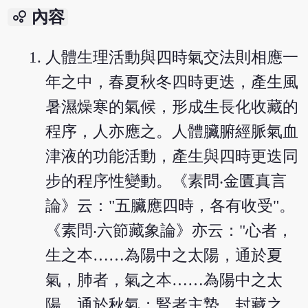
bubble_chart
內容
人體生理活動與四時氣交法則相應一
年之中，春夏秋冬四時更迭，產生風
暑濕燥寒的氣候，形成生長化收藏的
程序，人亦應之。人體臟腑經脈氣血
津液的功能活動，產生與四時更迭同
步的程序性變動。《素問‧金匱真言
論》云："五臟應四時，各有收受"。
《素問‧六節藏象論》亦云："心者，
生之本……為陽中之太陽，通於夏
氣，肺者，氣之本……為陽中之太
陽，通於秋氣；腎者主蟄，封藏之