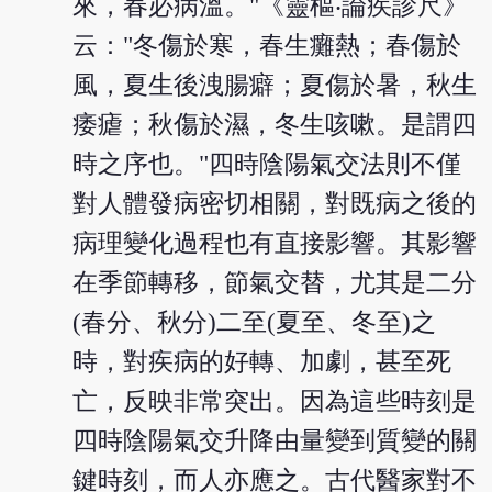
來，春必病溫。"《靈樞‧論疾診尺》
云："冬傷於寒，春生癱熱；春傷於
風，夏生後洩腸癖；夏傷於暑，秋生
痿瘧；秋傷於濕，冬生咳嗽。是謂四
時之序也。"四時陰陽氣交法則不僅
對人體發病密切相關，對既病之後的
病理變化過程也有直接影響。其影響
在季節轉移，節氣交替，尤其是二分
(春分、秋分)二至(夏至、冬至)之
時，對疾病的好轉、加劇，甚至死
亡，反映非常突出。因為這些時刻是
四時陰陽氣交升降由量變到質變的關
鍵時刻，而人亦應之。古代醫家對不