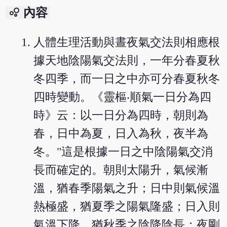
bubble_chart
內容
人體生理活動與晝夜氣交法則相應根
據天地陰陽氣交法則，一年分春夏秋
冬四季，而一日之中亦可分春夏秋冬
四時變動。《靈樞‧順氣一日分為四
時》云：以一日分為四時，朝則為
春，日中為夏，日入為秋，夜半為
冬。"這是根據一日之中陰陽氣交消
長而確定的。朝則太陽升，氣候漸
溫，猶春季陽氣之升；日中則氣候溫
熱極盛，猶夏季之陽氣隆盛；日入則
氣溫下降，猶秋季之陰降陰長；夜剛