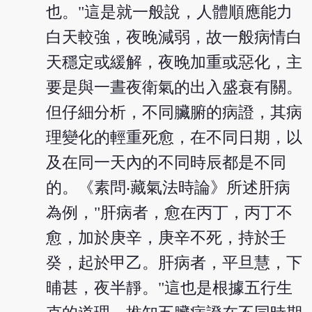
也。"這是就一般說，人體順應能力
白天較強，夜晚減弱，故一般病情白
天穩定或緩解，夜晚加重或惡化，主
要是與一晝夜衛氣的出入盛衰有關。
但仔細分析，不同臟腑的病證，其病
理變化的輕重死愈，在不同日期，以
及在同一天內的不同時辰都是不同
的。《素問‧藏氣法時論》所述肝病
為例，"肝病者，愈在丙丁，丙丁不
愈，加於庚辛，庚辛不死，持於壬
癸，起於甲乙。肝病者，平旦慧，下
晡甚，夜半靜。"這也是根據五行生