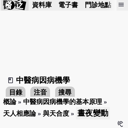
醫 砭
menu
資料庫
電子書
門診地點
預
中醫病因病機學
book_2
目錄
注音
搜尋
概論
»
中醫病因病機學的基本原理
»
晝夜變動
天人相應論
»
與天合度
»
hearing