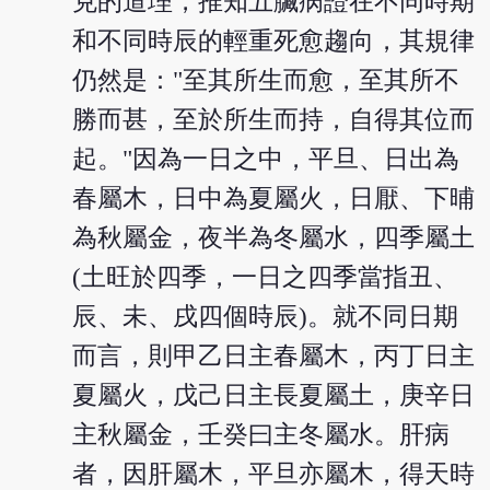
克的道理，推知五臟病證在不同時期
和不同時辰的輕重死愈趨向，其規律
仍然是："至其所生而愈，至其所不
勝而甚，至於所生而持，自得其位而
起。"因為一日之中，平旦、日出為
春屬木，日中為夏屬火，日厭、下晡
為秋屬金，夜半為冬屬水，四季屬土
(土旺於四季，一日之四季當指丑、
辰、未、戌四個時辰)。就不同日期
而言，則甲乙日主春屬木，丙丁日主
夏屬火，戊己日主長夏屬土，庚辛日
主秋屬金，壬癸曰主冬屬水。肝病
者，因肝屬木，平旦亦屬木，得天時