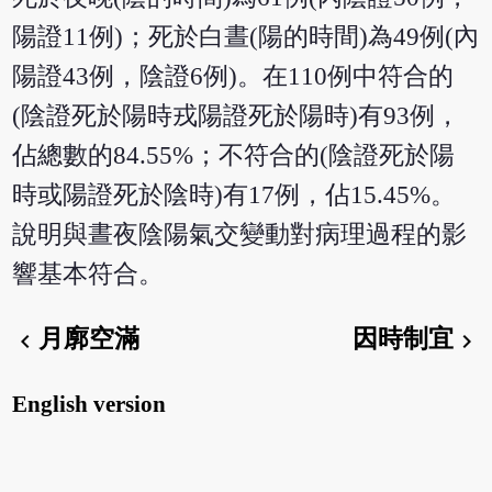
陽證11例)；死於白晝(陽的時間)為49例(內
陽證43例，陰證6例)。在110例中符合的
(陰證死於陽時戎陽證死於陽時)有93例，
佔總數的84.55%；不符合的(陰證死於陽
時或陽證死於陰時)有17例，佔15.45%。
說明與晝夜陰陽氣交變動對病理過程的影
響基本符合。
月廓空滿
因時制宜
chevron_left
chevron_right
English version