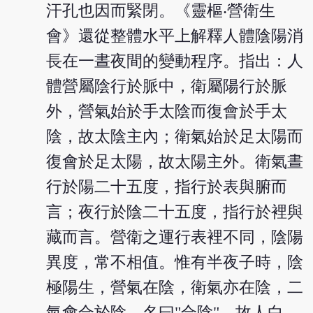
汗孔也因而緊閉。《靈樞‧營衛生
會》還從整體水平上解釋人體陰陽消
長在一晝夜間的變動程序。指出：人
體營屬陰行於脈中，衛屬陽行於脈
外，營氣始於手太陰而復會於手太
陰，故太陰主內；衛氣始於足太陽而
復會於足太陽，故太陽主外。衛氣晝
行於陽二十五度，指行於表與腑而
言；夜行於陰二十五度，指行於裡與
藏而言。營衛之運行表裡不同，陰陽
異度，常不相值。惟有半夜子時，陰
極陽生，營氣在陰，衛氣亦在陰，二
氣會合於陰，名曰"合陰"。故人白