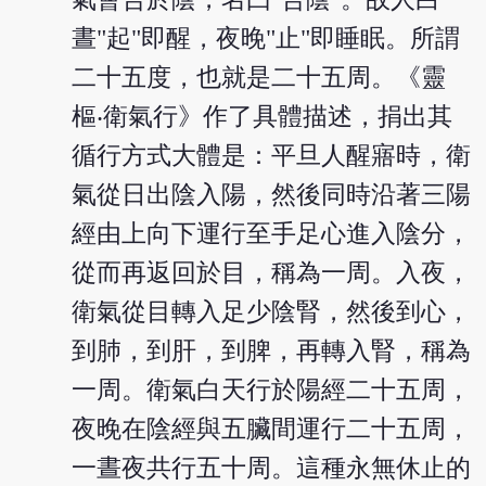
晝"起"即醒，夜晚"止"即睡眠。所謂
二十五度，也就是二十五周。《靈
樞‧衛氣行》作了具體描述，捐出其
循行方式大體是：平旦人醒寤時，衛
氣從日出陰入陽，然後同時沿著三陽
經由上向下運行至手足心進入陰分，
從而再返回於目，稱為一周。入夜，
衛氣從目轉入足少陰腎，然後到心，
到肺，到肝，到脾，再轉入腎，稱為
一周。衛氣白天行於陽經二十五周，
夜晚在陰經與五臟間運行二十五周，
一晝夜共行五十周。這種永無休止的