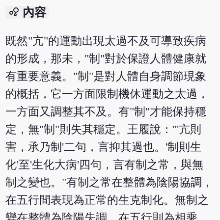
bubble_chart
內容
既然"亢"的運動出現太過不及可導致疾病
的形成，那未，"制"對於保證人體健康就
有重要意義。"制"是對人體自身調節現象
的概括，它一方面限制機休運動之太過，
一方面又調整其不及。有"制"才能保持穩
定，無"制"則失其穩定。王履說："'亢則
害，承乃制'二句，言抑其過也。'制則生
化'至'生化大病'四句，言有制之常，與無
制之變也。"有制之常在整體為陰陽協調，
在五行間表現為正常的生克制化。無制之
變在整體為陰陽失調，在五行則為相乘，