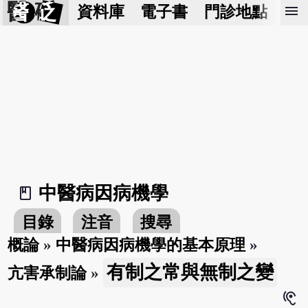
醫 砭
menu
資料庫
電子書
門診地點
預
中醫病因病機學
book_2
目錄
注音
搜尋
概論
»
中醫病因病機學的基本原理
»
有制之常與無制之變
亢害承制論
»
hearing