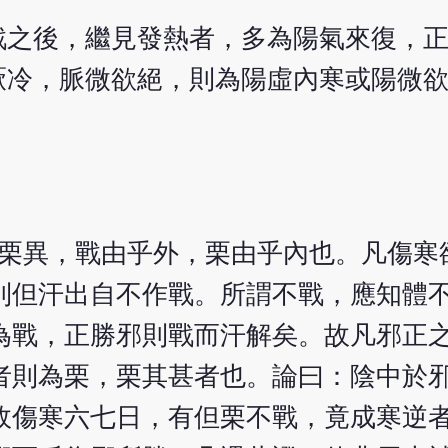
戰之後，繼見發熱者，多為陽氣來復，
厥冷，脈微欲絕，則為陽虛內寒或陽微
與栗異，戰由乎外，栗由乎內也。凡傷寒
則但汗出自不作戰。所謂不戰，應知體
為戰，正勝邪則戰而汗解矣。故凡邪正
者則為栗，栗其甚者也。論曰：陰中於
故傷寒六七日，有但栗不戰，竟成寒逆