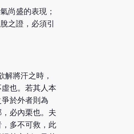
正氣尚盛的表現；
欲脫之證，必須引
欲解將汗之時，
不虛也。若其人本
之爭於外者則為
邪，必內栗也。夫
者，多不可救，此