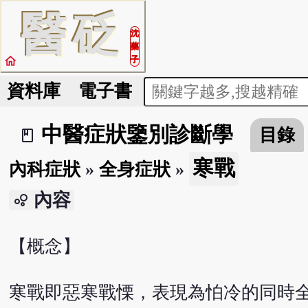
醫
砭
沈
藥
home
子
資料庫
電子書
中醫症狀鑒別診斷學
目錄
book_2
寒戰
內科症狀
»
全身症狀
»
內容
bubble_chart
【概念】
寒戰即惡寒戰慄，表現為怕冷的同時