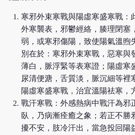
寒邪外束寒戰與陽虛寒盛寒戰：
外寒襲表，邪鬱經絡，腠理閉塞
弱，或寒邪傷陽，致使陽氣溫煦
別在於：寒邪外束寒戰，惡寒與
薄白，脈浮緊等表寒證；陽虛寒
尿清便溏，舌質淡，脈沉細等裡
陽虛寒盛寒戰，治宜溫陽祛寒，
戰汗寒戰：外感熱病中戰汗為邪
臥，乃病漸痊癒之象；若正不勝
擾不安，肢冷汗出，當急投回陽