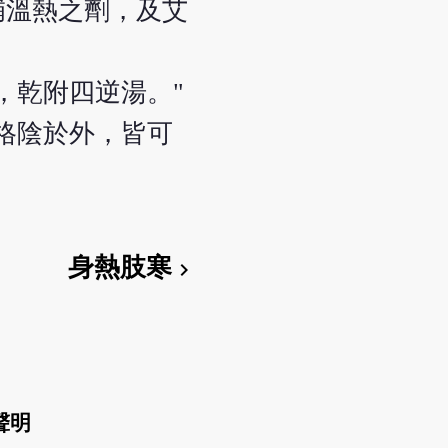
補溫熱之劑，及艾
，乾附四逆湯。"
格陰於外，皆可
身熱肢寒
chevron_right
聲明