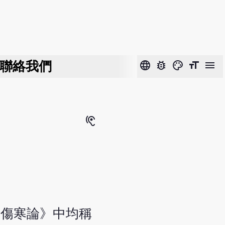
聯絡我們
language
bug_report
color_lens
format_size
menu
hearing
《傷寒論》中均稱