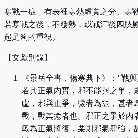
寒戰一症，有表裡寒熱虛實之分。寒
若寒戰之後，不發熱，或戰汗後四肢
起足夠的重視。
【文獻別錄】
《景岳全書．傷寒典下》："戰
若其正氣內實，邪不能與之爭，
虛，邪與正爭，微者為振，甚者
戰，戰其癒者也。邪正之爭於內
戰為正氣將復，栗則邪氣肆強，