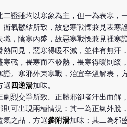
此二證雖均以寒象為主，但一為表寒，
，衛氣鬱結所致，故惡寒戰慄兼見表寒
失職，陰寒內盛，故惡寒戰慄兼見裡寒
發熱同見，惡寒得暖不減，並伴有無汗
盛寒戰，畏寒而不發熱，畏寒得暖則緩
寒證。寒邪外束寒戰，治宜辛溫解表，
方選
四逆湯
加味。
正劇烈交爭所致。正勝邪卻者汗出而解
邪則可出現兩種情況：其一為正氣外脫
益氣之品，方選
參附湯
加味；其二為邪