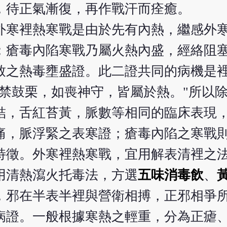
，待正氣漸復，再作戰汗而痊癒。
外寒裡熱寒戰是由於先有內熱，繼感外
；瘡毒內陷寒戰乃屬火熱內盛，經絡阻
致之熱毒壅盛證。此二證共同的病機是
諸禁鼓栗，如喪神守，皆屬於熱。"所以
結，舌紅苔黃，脈數等相同的臨床表現
痛，脈浮緊之表寒證；瘡毒內陷之寒戰
特徵。外寒裡熱寒戰，宜用解表清裡之
用清熱瀉火托毒法，方選
五味消毒飲
、
，邪在半表半裡與營衛相搏，正邪相爭
病證。一般根據寒熱之輕重，分為正瘧