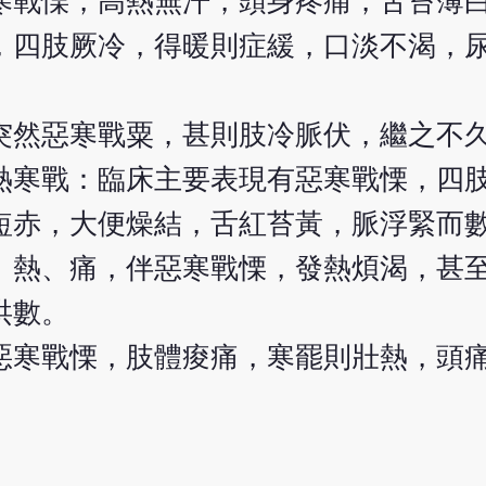
寒戰慄，高熱無汗，頭身疼痛，舌苔薄
，四肢厥冷，得暖則症緩，口淡不渴，
突然惡寒戰粟，甚則肢冷脈伏，繼之不
熱寒戰：臨床主要表現有惡寒戰慄，四
短赤，大便燥結，舌紅苔黃，脈浮緊而
、熱、痛，伴惡寒戰慄，發熱煩渴，甚
洪數。
惡寒戰慄，肢體痠痛，寒罷則壯熱，頭
。