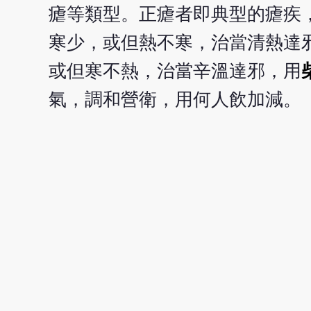
瘧等類型。正瘧者即典型的瘧疾
寒少，或但熱不寒，治當清熱達
或但寒不熱，治當辛溫達邪，用
氣，調和營衛，用何人飲加減。