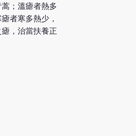
青蒿；溫瘧者熱多
寒瘧者寒多熱少，
之瘧，治當扶養正