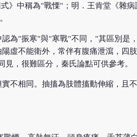
病式》中稱為"戰慄"；明．王肯堂《雜
"。
認為"振寒"與"寒戰"不同，"其區別是
由陽虛不能衛外，常伴有腹痛泄瀉，四
同見，很難區分，秦氏論點可供參考。
但實不相同。抽搐為肢體搐動伸縮，且