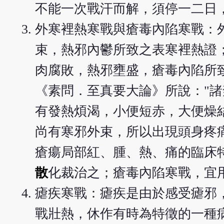
不能一次戰汗而解，須停一二日
外寒裡熱寒戰與瘡毒內陷寒戰：
束，熱邪內鬱所致之表寒裡熱證
肉腐敗，熱邪壅盛，瘡毒內陷所
《素問．至真要大論》所說："
有發熱煩渴，小便短赤，大便燥
尚有寒邪外束，所以出現頭身疼
瘡瘍局部紅、腫、熱、痛的臨床
散
化裁治之；瘡毒內陷寒戰，宜
瘧疾寒戰：瘧疾是由於感受瘧邪
戰壯熱，休作有時為特徵的一種