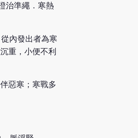
病證治準繩．寒熱
，從內發出者為寒
肢沉重，小便不利
不伴惡寒；寒戰多