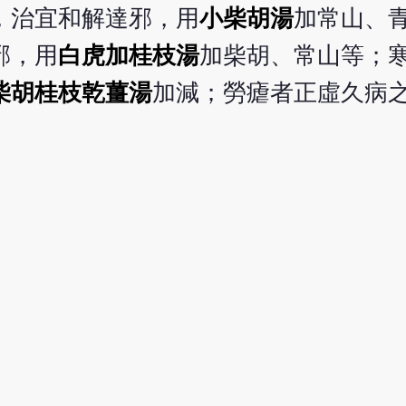
，治宜和解達邪，用
小柴胡湯
加常山、
邪，用
白虎加桂枝湯
加柴胡、常山等；
柴胡桂枝乾薑湯
加減；勞瘧者正虛久病