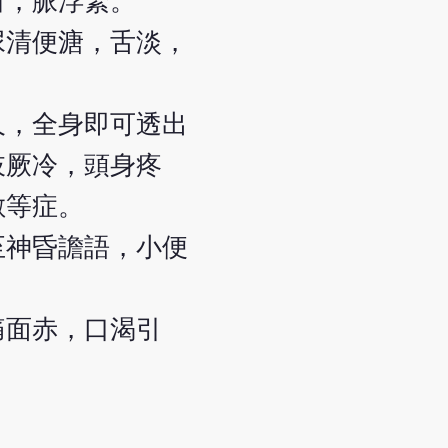
白，脈浮緊。
尿清便溏，舌淡，
久，全身即可透出
肢厥冷，頭身疼
數等症。
至神昏譫語，小便
痛面赤，口渴引