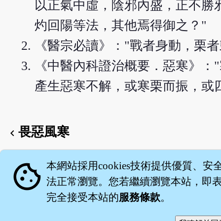
以正氣中虛，陰邪內盛，正不勝
灼回陽等法，其他焉得御之？"
《醫宗必讀》："戰者身動，栗
《中醫內科證治概要．惡寒》：
產生惡寒不解，或寒栗而振，或
畏惡風寒
chevron_left
English version
cookie
本網站採用cookies技術提供優質、安
法正常瀏覽。您若繼續瀏覽本站，即表示
完全接受本站的
服務條款
。
關