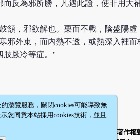
邪而反為邪所勝，凡遇此證，使非用大
者鼓頷，邪欲解也。栗而不戰，陰盛陽虛
"寒邪外束，而內熱不透，或熱深入裡而
四肢厥冷等症。"
全的瀏覽服務，關閉cookies可能導致無
您同意本站採用cookies技術，並且
於
聯絡我們
服務條款
隱私權條款
著作權
|
|
|
|