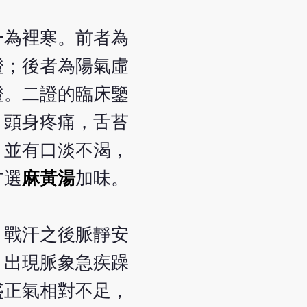
一為裡寒。前者為
證；後者為陽氣虛
證。二證的臨床鑒
，頭身疼痛，舌苔
，並有口淡不渴，
方選
麻黃湯
加味。
，戰汗之後脈靜安
，出現脈象急疾躁
盛正氣相對不足，