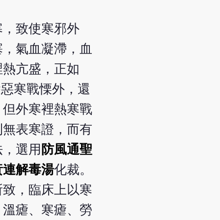
寒，致使寒邪外
塞，氣血凝滯，血
裡熱亢盛，正如
除惡寒戰慄外，還
，但外寒裡熱寒戰
則無表寒證，而有
法，選用
防風通聖
黃連解毒湯
化裁。
所致，臨床上以寒
、溫瘧、寒瘧、勞