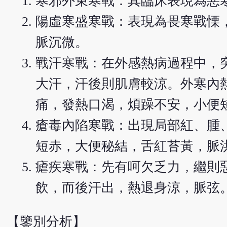
寒邪外束寒戰：其臨床表現為惡
陽虛寒盛寒戰：表現為畏寒戰慄
脈沉微。
戰汗寒戰：在外感熱病過程中，
大汗，汗後則肌膚較涼。外寒內
痛，發熱口渴，煩躁不安，小便
瘡毒內陷寒戰：出現局部紅、腫
短赤，大便秘結，舌紅苔黃，脈
瘧疾寒戰：先有呵欠乏力，繼則
飲，而後汗出，熱退身涼，脈弦
【鑒別分析】